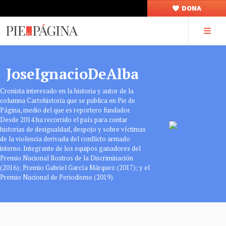
DONA
JoseIgnacioDeAlba
Cronista interesado en la historia y autor de la
columna Cartohistoria que se publica en Pie de
Página, medio del que es reportero fundador.
Desde 2014 ha recorrido el país para contar
historias de desigualdad, despojo y sobre víctimas
de la violencia derivada del conflicto armado
interno. Integrante de los equipos ganadores del
Premio Nacional Rostros de la Discriminación
(2016); Premio Gabriel García Márquez (2017); y el
Premio Nacional de Periodismo (2019).