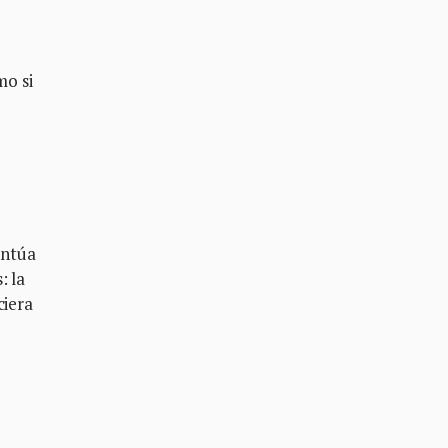
mo si
entúa
: la
ciera