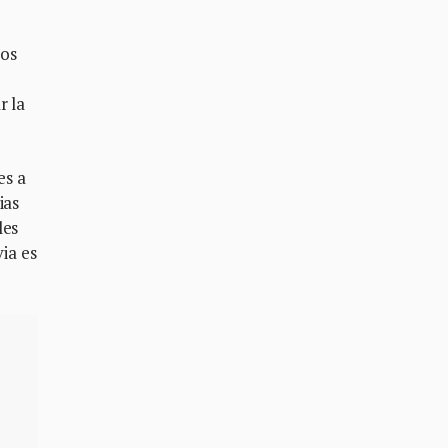
los
r la
es a
ias
les
via es