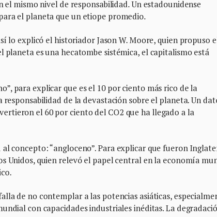
on el mismo nivel de responsabilidad. Un estadounidense
para el planeta que un etiope promedio.
sí lo explicó el historiador Jason W. Moore, quien propuso e
l planeta es una hecatombe sistémica, el capitalismo está
, para explicar que es el 10 por ciento más rico de la
 responsabilidad de la devastación sobre el planeta. Un dato
rtieron el 60 por ciento del CO2 que ha llegado a la
al concepto: “angloceno”. Para explicar que fueron Inglate
s Unidos, quien relevó el papel central en la economía mun
ico.
alla de no contemplar a las potencias asiáticas, especialme
undial con capacidades industriales inéditas. La degradaci