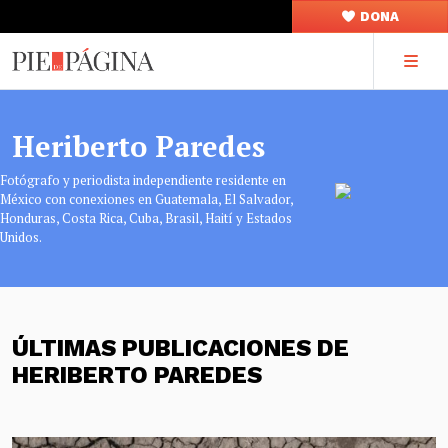
DONA
Heriberto Paredes
Fotógrafo y periodista independiente residente en
México con conexiones en Guatemala, El Salvador,
Honduras, Costa Rica, Cuba, Brasil, Haití y Estados
Unidos.
ÚLTIMAS PUBLICACIONES DE
HERIBERTO PAREDES