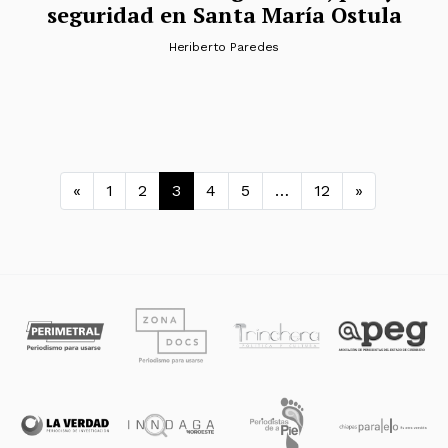
seguridad en Santa María Ostula
Heriberto Paredes
Navegación de entradas
«
1
2
3
4
5
…
12
»