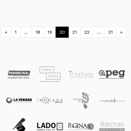
Navegación de entradas
«
1
…
18
19
20
21
22
…
31
»