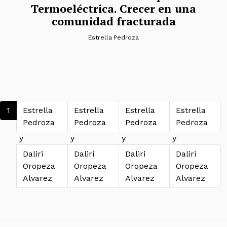
Termoeléctrica. Crecer en una
comunidad fracturada
Estrella Pedroza
Navegación de entradas
1
Estrella
Estrella
Estrella
Estrella
Pedroza
Pedroza
Pedroza
Pedroza
y
y
y
y
Daliri
Daliri
Daliri
Daliri
Oropeza
Oropeza
Oropeza
Oropeza
Alvarez
Alvarez
Alvarez
Alvarez