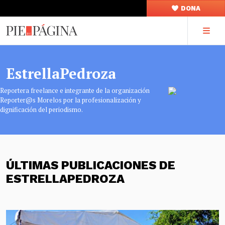
DONA
EstrellaPedroza
Reportera freelance e integrante de la organización
Reporter@s Morelos por la profesionalización y
dignificación del periodismo.
ÚLTIMAS PUBLICACIONES DE
ESTRELLAPEDROZA