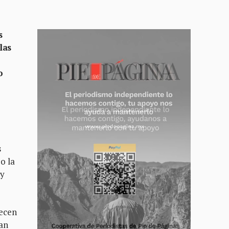
s
las
o
s
o la
 y
necen
zan