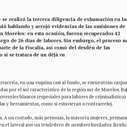
 se realizó la tercera diligencia de exhumación en la
guió hablando y arrojó evidencias de las omisiones de 
en Morelos: en esta ocasión, fueron recuperados 42
argo de 26 días de labores. Sin embargo, el proceso n
arte de la Fiscalía, así como del desdén de las
 si se tratara de un déjà vu
acería, en una esquina casi al fondo, se encuentran carpa
as por el sol característico de la región sur de Morelos. Baj
veroles blancos (especiales para labores de criminalística)
las y herramientas, como si estuvieran a contrarreloj.
a. A un costado, más personas, la mayoría mujeres, perma
 en el lateral por un tendedero de nombres bordados. Reali