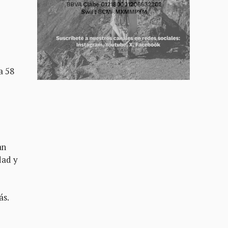
a 58
an
dad y
ás.