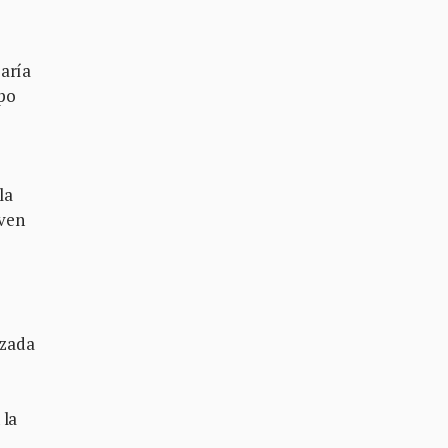
zaría
ipo
la
oven
rzada
 la