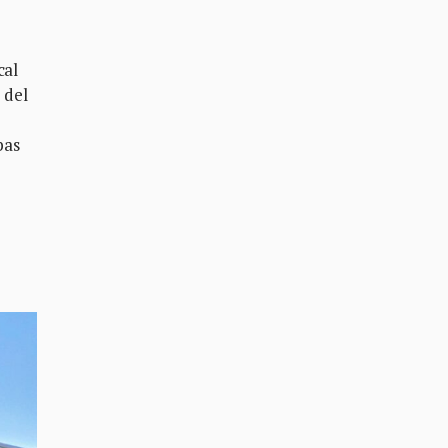
cal
 del
bas