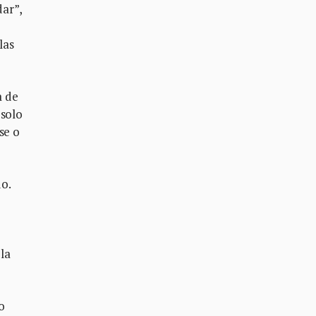
ar”,
las
a de
 solo
se o
do.
 la
o