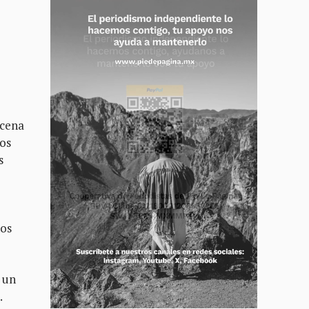
scena
os
s
nos
 un
.