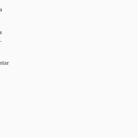
a
s
.
star