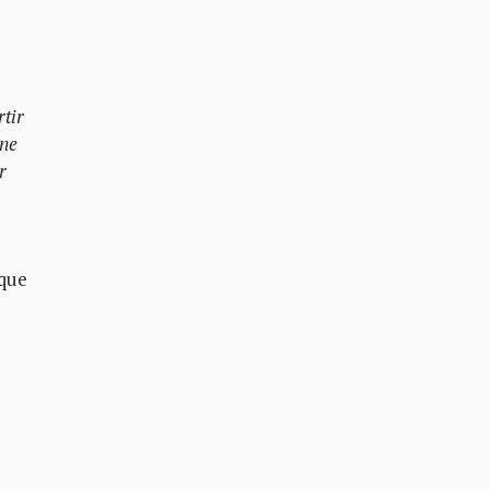
tir
ene
r
 que