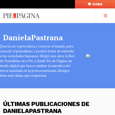
DONA
DanielaPastrana
Quería ser exploradora y conocer el mundo, pero
conoció el periodismo y prefirió tratar de entender
a las sociedades humanas. Dirigió seis años la Red
de Periodistas de a Pie, y fundó Pie de Página, un
medio digital que busca cambiar la narrativa del
terror instalada en la prensa mexicana. Siempre
tiene más dudas que respuestas.
ÚLTIMAS PUBLICACIONES DE
DANIELAPASTRANA