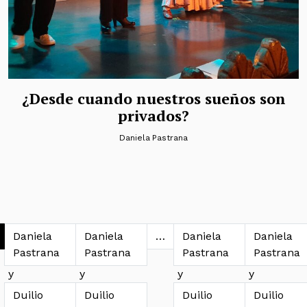
¿Desde cuando nuestros sueños son
privados?
Daniela Pastrana
avegación de entradas
Daniela
Daniela
…
Daniela
Daniela
Pastrana
Pastrana
Pastrana
Pastrana
y
y
y
y
Duilio
Duilio
Duilio
Duilio