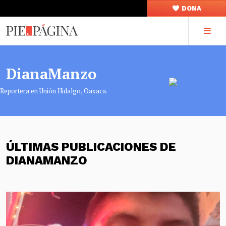
DONA
DianaManzo
Reportera en Unión Hidalgo, Oaxaca.
ÚLTIMAS PUBLICACIONES DE
DIANAMANZO