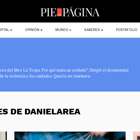
PITAL
OPINIÓN
MUNDO
SABERES
PORTAFOLIO
tora del libro La Tropa. Por qué mata un soldado”. Dirigió el documental
de la violencia y los cuidados. Quería ser marinera.
ES DE DANIELAREA