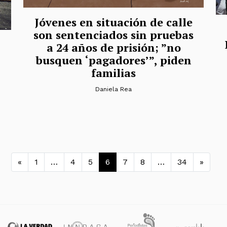
Jóvenes en situación de calle
son sentenciados sin pruebas
a 24 años de prisión; ”no
busquen ‘pagadores’”, piden
familias
Daniela Rea
Navegación de entradas
«
1
…
4
5
6
7
8
…
34
»