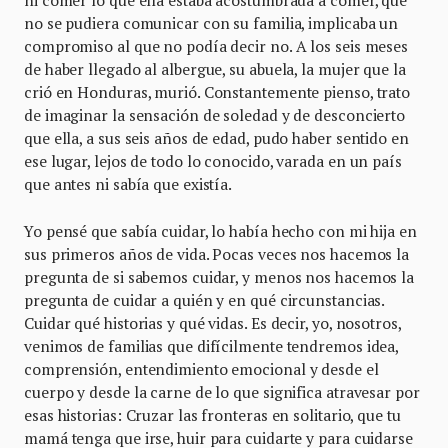
ni comer lo que ella estaba acostumbrada a comer, que
no se pudiera comunicar con su familia, implicaba un
compromiso al que no podía decir no. A los seis meses
de haber llegado al albergue, su abuela, la mujer que la
crió en Honduras, murió. Constantemente pienso, trato
de imaginar la sensación de soledad y de desconcierto
que ella, a sus seis años de edad, pudo haber sentido en
ese lugar, lejos de todo lo conocido, varada en un país
que antes ni sabía que existía.
Yo pensé que sabía cuidar, lo había hecho con mi hija en
sus primeros años de vida. Pocas veces nos hacemos la
pregunta de si sabemos cuidar, y menos nos hacemos la
pregunta de cuidar a quién y en qué circunstancias.
Cuidar qué historias y qué vidas. Es decir, yo, nosotros,
venimos de familias que difícilmente tendremos idea,
comprensión, entendimiento emocional y desde el
cuerpo y desde la carne de lo que significa atravesar por
esas historias: Cruzar las fronteras en solitario, que tu
mamá tenga que irse, huir para cuidarte y para cuidarse