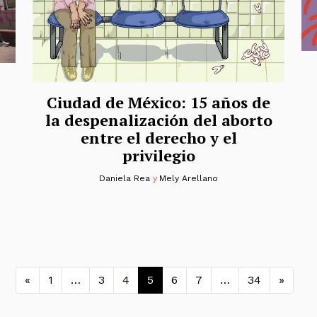
Ciudad de México: 15 años de
la despenalización del aborto
entre el derecho y el
privilegio
Daniela Rea
y
Mely Arellano
Navegación de entradas
«
1
…
3
4
5
6
7
…
34
»