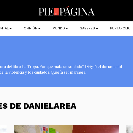
PITAL
OPINIÓN
MUNDO
SABERES
PORTAFOLIO
tora del libro La Tropa. Por qué mata un soldado”. Dirigió el documental
de la violencia y los cuidados. Quería ser marinera.
ES DE DANIELAREA