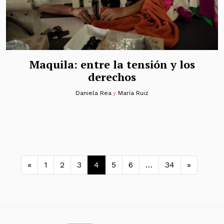
Maquila: entre la tensión y los
derechos
Daniela Rea
y
María Ruiz
Navegación de entradas
«
1
2
3
4
5
6
…
34
»