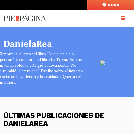
DONA
DanielaRea
Reportera. Autora del libro “Nadie les pidió
perdón”; y coautora del libro La Tropa. Por qué
mata un soldado”. Dirigió el documental “No
sucumbió la eternidad”. Escribe sobre el impacto
social de la violencia y los cuidados. Quería ser
marinera.
ÚLTIMAS PUBLICACIONES DE
DANIELAREA