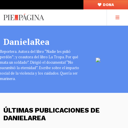
DONA
DanielaRea
Reportera. Autora del libro “Nadie les pidió
perdón”; y coautora del libro La Tropa. Por qué
mata un soldado”. Dirigió el documental “No
sucumbió la eternidad”. Escribe sobre el impacto
social de la violencia y los cuidados. Quería ser
marinera.
ÚLTIMAS PUBLICACIONES DE
DANIELAREA