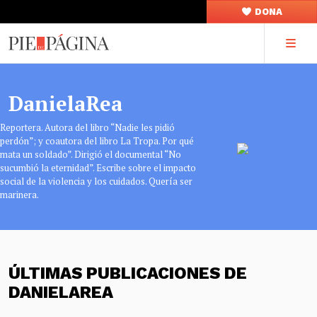
DONA
DanielaRea
Reportera. Autora del libro “Nadie les pidió
perdón”; y coautora del libro La Tropa. Por qué
mata un soldado”. Dirigió el documental “No
sucumbió la eternidad”. Escribe sobre el impacto
social de la violencia y los cuidados. Quería ser
marinera.
ÚLTIMAS PUBLICACIONES DE
DANIELAREA