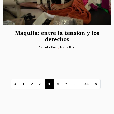
Maquila: entre la tensión y los
derechos
Daniela Rea
y
María Ruiz
Navegación de entradas
«
1
2
3
4
5
6
…
34
»