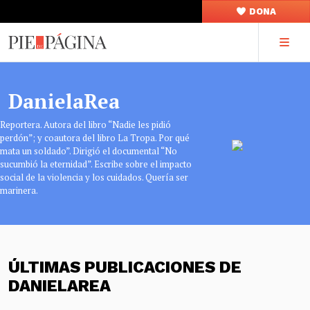
DONA
DanielaRea
Reportera. Autora del libro “Nadie les pidió
perdón”; y coautora del libro La Tropa. Por qué
mata un soldado”. Dirigió el documental “No
sucumbió la eternidad”. Escribe sobre el impacto
social de la violencia y los cuidados. Quería ser
marinera.
ÚLTIMAS PUBLICACIONES DE
DANIELAREA