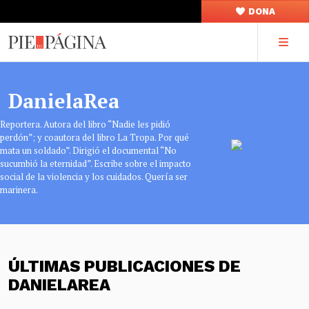
DONA
DanielaRea
Reportera. Autora del libro “Nadie les pidió
perdón”; y coautora del libro La Tropa. Por qué
mata un soldado”. Dirigió el documental “No
sucumbió la eternidad”. Escribe sobre el impacto
social de la violencia y los cuidados. Quería ser
marinera.
ÚLTIMAS PUBLICACIONES DE
DANIELAREA