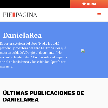
DONA
DanielaRea
Reportera. Autora del libro “Nadie les pidió
perdón”; y coautora del libro La Tropa. Por qué
mata un soldado”. Dirigió el documental “No
sucumbió la eternidad”. Escribe sobre el impacto
social de la violencia y los cuidados. Quería ser
marinera.
ÚLTIMAS PUBLICACIONES DE
DANIELAREA