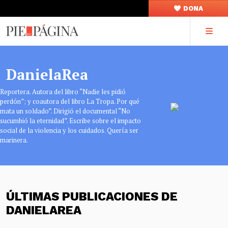
DONA
DanielaRea
Reportera. Autora del libro “Nadie les pidió
perdón”; y coautora del libro La Tropa. Por qué
mata un soldado”. Dirigió el documental “No
sucumbió la eternidad”. Escribe sobre el impacto
social de la violencia y los cuidados. Quería ser
marinera.
ÚLTIMAS PUBLICACIONES DE
DANIELAREA