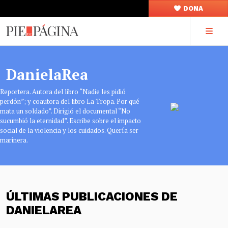
DONA
DanielaRea
Reportera. Autora del libro “Nadie les pidió
perdón”; y coautora del libro La Tropa. Por qué
mata un soldado”. Dirigió el documental “No
sucumbió la eternidad”. Escribe sobre el impacto
social de la violencia y los cuidados. Quería ser
marinera.
ÚLTIMAS PUBLICACIONES DE
DANIELAREA