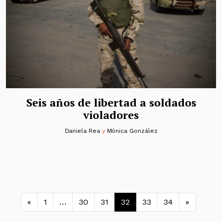
Seis años de libertad a soldados
violadores
Daniela Rea
y
Mónica González
Navegación de entradas
«
1
…
30
31
32
33
34
»