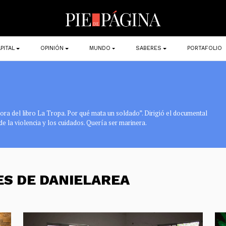
PITAL
OPINIÓN
MUNDO
SABERES
PORTAFOLIO
tora del libro La Tropa. Por qué mata un soldado”. Dirigió el documental
de la violencia y los cuidados. Quería ser marinera.
ES DE DANIELAREA