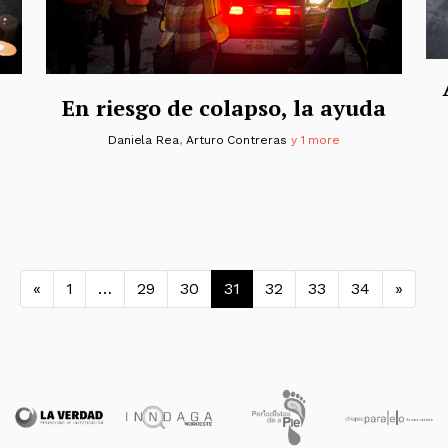
En riesgo de colapso, la ayuda
Daniela Rea
,
Arturo Contreras
y 1 more
Navegación de entradas
«
1
…
29
30
31
32
33
34
»