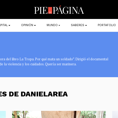
PITAL
OPINIÓN
MUNDO
SABERES
PORTAFOLIO
tora del libro La Tropa. Por qué mata un soldado”. Dirigió el documental
de la violencia y los cuidados. Quería ser marinera.
ES DE DANIELAREA