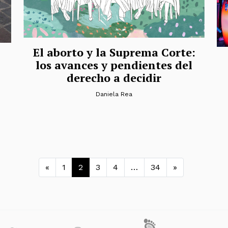
El aborto y la Suprema Corte:
los avances y pendientes del
derecho a decidir
Daniela Rea
Navegación de entrada
«
1
2
3
4
…
34
»