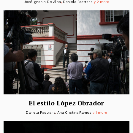
José Ignacio De Alba
,
Daniela Pastrana
y 2 more
El estilo López Obrador
Daniela Pastrana
,
Ana Cristina Ramos
y 1 more