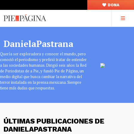
DONA
DanielaPastrana
Quería ser exploradora y conocer el mundo, pero
conoció el periodismo y prefirió tratar de entender
a las sociedades humanas. Dirigió seis años la Red
de Periodistas de a Pie, y fundó Pie de Página, un
medio digital que busca cambiar la narrativa del
terror instalada en la prensa mexicana. Siempre
tiene más dudas que respuestas.
ÚLTIMAS PUBLICACIONES DE
DANIELAPASTRANA