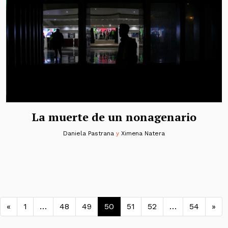
La muerte de un nonagenario
Daniela Pastrana
y
Ximena Natera
Navegación de entradas
«
1
…
48
49
50
51
52
…
54
»