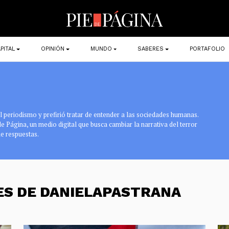
PITAL
OPINIÓN
MUNDO
SABERES
PORTAFOLIO
 periodismo y prefirió tratar de entender a las sociedades humanas.
 de Página, un medio digital que busca cambiar la narrativa del terror
e respuestas.
ES DE DANIELAPASTRANA