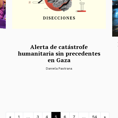
Alerta de catástrofe
humanitaria sin precedentes
en Gaza
Daniela Pastrana
Navegación de entradas
«
1
…
3
4
5
6
7
…
54
»