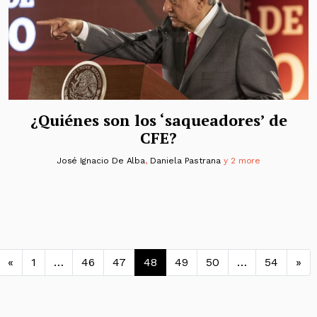
¿Quiénes son los ‘saqueadores’ de
CFE?
José Ignacio De Alba
,
Daniela Pastrana
y 2 more
Navegación de entradas
«
1
…
46
47
48
49
50
…
54
»