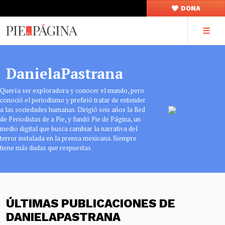
DONA
DanielaPastrana
Quería ser exploradora y conocer el mundo, pero
conoció el periodismo y prefirió tratar de entender
a las sociedades humanas. Dirigió seis años la Red
de Periodistas de a Pie, y fundó Pie de Página, un
medio digital que busca cambiar la narrativa del
terror instalada en la prensa mexicana. Siempre
tiene más dudas que respuestas.
ÚLTIMAS PUBLICACIONES DE
DANIELAPASTRANA