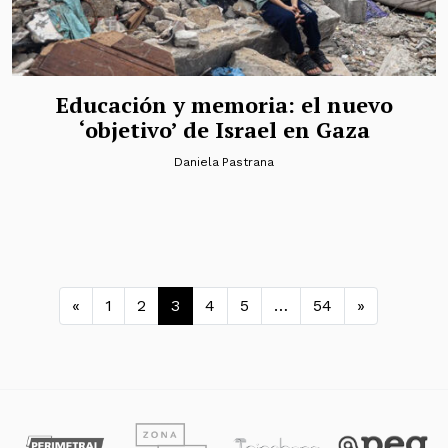
Educación y memoria: el nuevo
‘objetivo’ de Israel en Gaza
Daniela Pastrana
Navegación de entradas
«
1
2
3
4
5
…
54
»