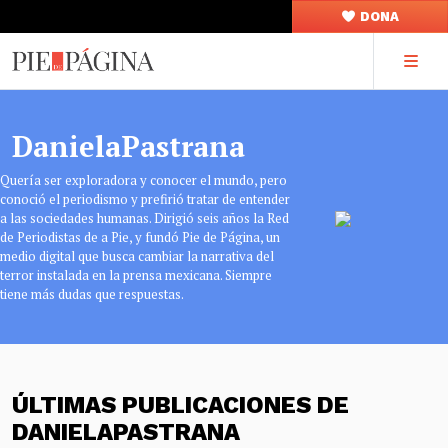
DONA
DanielaPastrana
Quería ser exploradora y conocer el mundo, pero
conoció el periodismo y prefirió tratar de entender
a las sociedades humanas. Dirigió seis años la Red
de Periodistas de a Pie, y fundó Pie de Página, un
medio digital que busca cambiar la narrativa del
terror instalada en la prensa mexicana. Siempre
tiene más dudas que respuestas.
ÚLTIMAS PUBLICACIONES DE
DANIELAPASTRANA