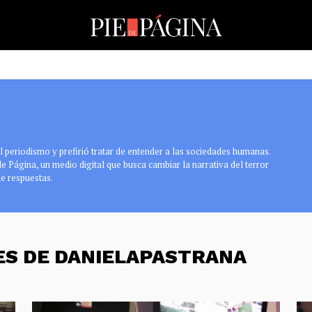
 periodismo y prefirió tratar de entender a las sociedades humanas.
 de Página, un medio digital que busca cambiar la narrativa del terror
e respuestas.
ES DE DANIELAPASTRANA