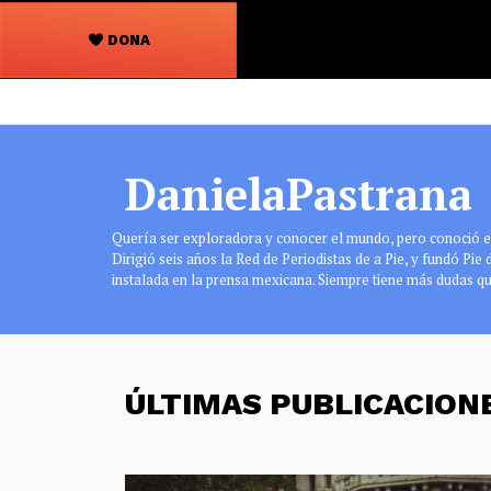
DONA
Navegación
principal
DanielaPastrana
Quería ser exploradora y conocer el mundo, pero conoció el
Dirigió seis años la Red de Periodistas de a Pie, y fundó Pie
instalada en la prensa mexicana. Siempre tiene más dudas qu
ÚLTIMAS PUBLICACION