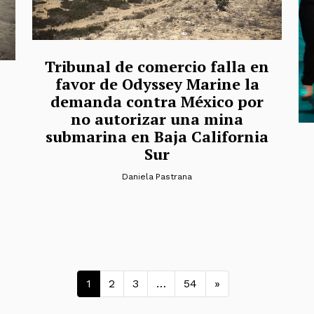
Tribunal de comercio falla en
favor de Odyssey Marine la
demanda contra México por
no autorizar una mina
submarina en Baja California
Sur
Daniela Pastrana
Navegación de entra
1
2
3
…
54
»