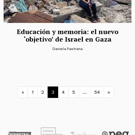
Educación y memoria: el nuevo
‘objetivo’ de Israel en Gaza
Daniela Pastrana
Navegación de entradas
«
1
2
3
4
5
…
54
»