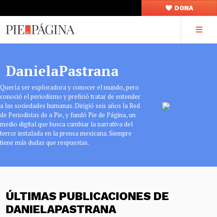
DONA
DanielaPastrana
Quería ser exploradora y conocer el mundo, pero
conoció el periodismo y prefirió tratar de entender
a las sociedades humanas. Dirigió seis años la Red
de Periodistas de a Pie, y fundó Pie de Página, un
medio digital que busca cambiar la narrativa del
terror instalada en la prensa mexicana. Siempre
tiene más dudas que respuestas.
ÚLTIMAS PUBLICACIONES DE
DANIELAPASTRANA