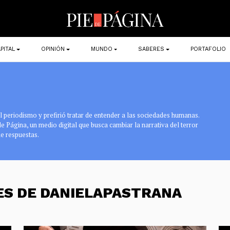
PITAL
OPINIÓN
MUNDO
SABERES
PORTAFOLIO
 periodismo y prefirió tratar de entender a las sociedades humanas.
 de Página, un medio digital que busca cambiar la narrativa del terror
e respuestas.
ES DE DANIELAPASTRANA