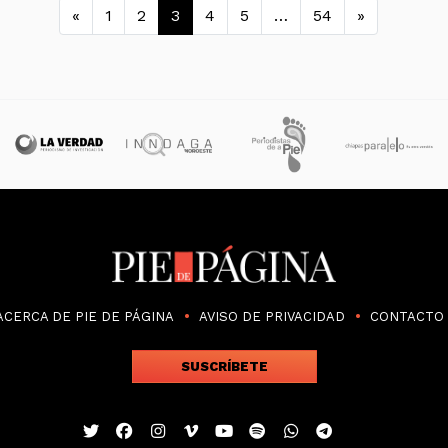
Navegación de entradas
«
1
2
3
4
5
…
54
»
ACERCA DE PIE DE PÁGINA
AVISO DE PRIVACIDAD
CONTACTO
SUSCRÍBETE