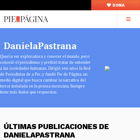
DONA
DanielaPastrana
Quería ser exploradora y conocer el mundo, pero
conoció el periodismo y prefirió tratar de entender
a las sociedades humanas. Dirigió seis años la Red
de Periodistas de a Pie, y fundó Pie de Página, un
medio digital que busca cambiar la narrativa del
terror instalada en la prensa mexicana. Siempre
tiene más dudas que respuestas.
ÚLTIMAS PUBLICACIONES DE
DANIELAPASTRANA