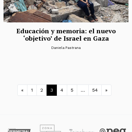
Educación y memoria: el nuevo
‘objetivo’ de Israel en Gaza
Daniela Pastrana
Navegación de entradas
«
1
2
3
4
5
…
54
»