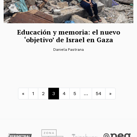
Educación y memoria: el nuevo
‘objetivo’ de Israel en Gaza
Daniela Pastrana
Navegación de entradas
«
1
2
3
4
5
…
54
»