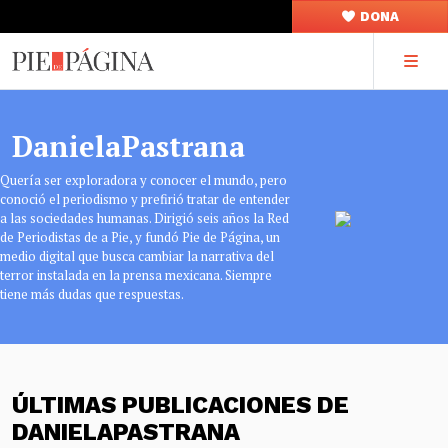
DONA
DanielaPastrana
Quería ser exploradora y conocer el mundo, pero
conoció el periodismo y prefirió tratar de entender
a las sociedades humanas. Dirigió seis años la Red
de Periodistas de a Pie, y fundó Pie de Página, un
medio digital que busca cambiar la narrativa del
terror instalada en la prensa mexicana. Siempre
tiene más dudas que respuestas.
ÚLTIMAS PUBLICACIONES DE
DANIELAPASTRANA