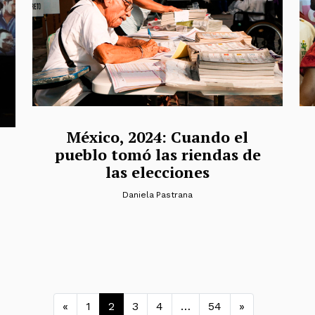
México, 2024: Cuando el
pueblo tomó las riendas de
las elecciones
Daniela Pastrana
Navegación de entrada
«
1
2
3
4
…
54
»