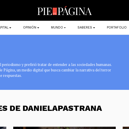
PITAL
OPINIÓN
MUNDO
SABERES
PORTAFOLIO
 periodismo y prefirió tratar de entender a las sociedades humanas.
 de Página, un medio digital que busca cambiar la narrativa del terror
e respuestas.
ES DE DANIELAPASTRANA