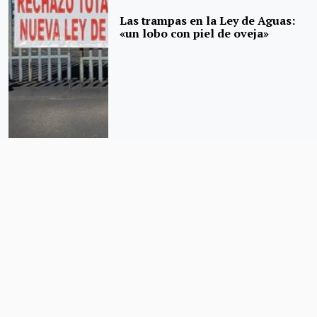
Las trampas en la Ley de Aguas:
«un lobo con piel de oveja»