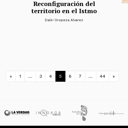
Reconfiguración del
territorio en el Istmo
Daliri Oropeza Alvarez
Navegación de entradas
«
1
…
3
4
5
6
7
…
44
»