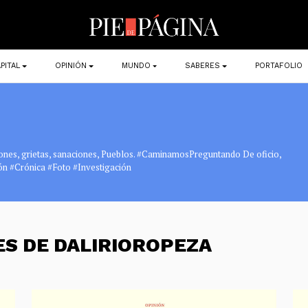
PITAL
OPINIÓN
MUNDO
SABERES
PORTAFOLIO
ciones, grietas, sanaciones, Pueblos. #CaminamosPreguntando De oficio,
ión #Crónica #Foto #Investigación
ES DE DALIRIOROPEZA