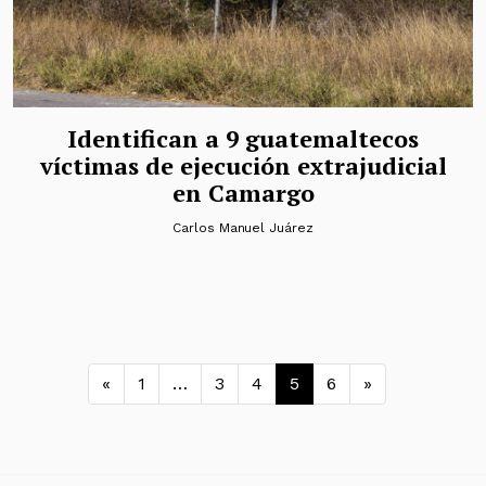
Identifican a 9 guatemaltecos
víctimas de ejecución extrajudicial
en Camargo
Carlos Manuel Juárez
Navegación de entradas
«
1
…
3
4
5
6
»