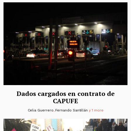
Dados cargados en contrato de
CAPUFE
Celia Guerrero
,
Fernando Santillán
y 1 more