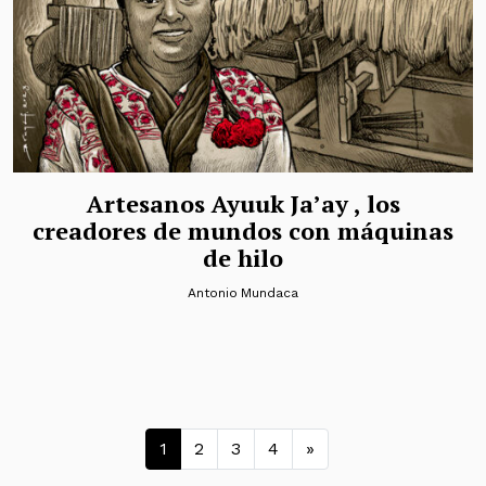
Artesanos Ayuuk Ja’ay , los
creadores de mundos con máquinas
de hilo
Antonio Mundaca
Navegación de entradas
1
2
3
4
»