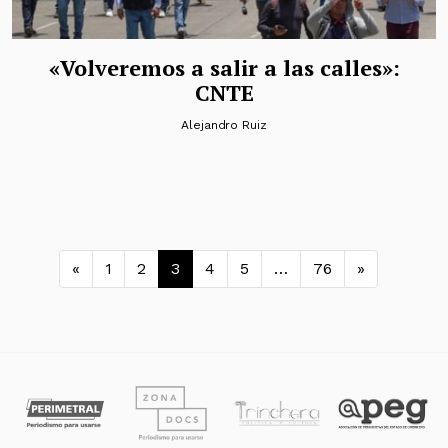
«Volveremos a salir a las calles»:
CNTE
Alejandro Ruiz
Navegación de entradas
«
1
2
3
4
5
…
76
»