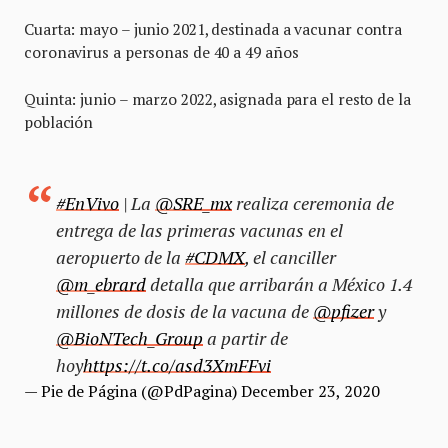
Cuarta: mayo – junio 2021, destinada a vacunar contra
coronavirus a personas de 40 a 49 años
Quinta: junio – marzo 2022, asignada para el resto de la
población
#EnVivo
| La
@SRE_mx
realiza ceremonia de
entrega de las primeras vacunas en el
aeropuerto de la
#CDMX
, el canciller
@m_ebrard
detalla que arribarán a México 1.4
millones de dosis de la vacuna de
@pfizer
y
@BioNTech_Group
a partir de
hoy
https://t.co/asd3XmFFvi
— Pie de Página (@PdPagina)
December 23, 2020