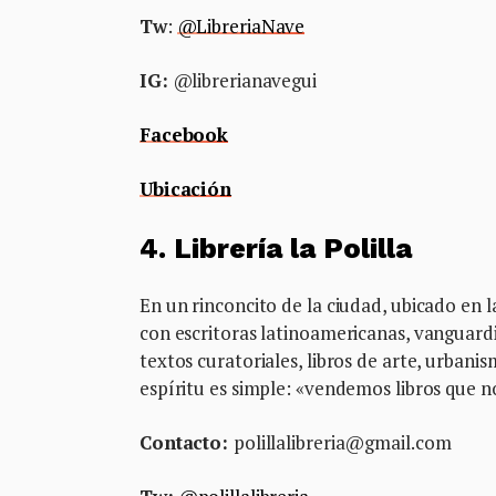
Tw
:
@LibreriaNave
IG:
@librerianavegui
Facebook
Ubicación
4. Librería la Polilla
En un rinconcito de la ciudad, ubicado en l
con escritoras latinoamericanas, vanguardi
textos curatoriales, libros de arte, urbani
espíritu es simple: «vendemos libros que n
Contacto:
polillalibreria@gmail.com