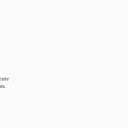
iente
as,
u