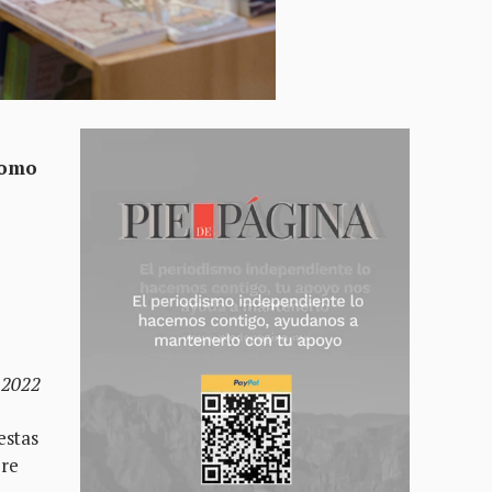
 como
 2022
estas
pre