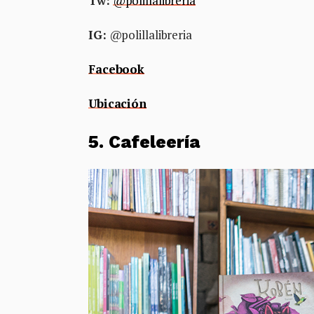
Tw:
@polillalibreria
IG:
@polillalibreria
Facebook
Ubicación
5. Cafeleería