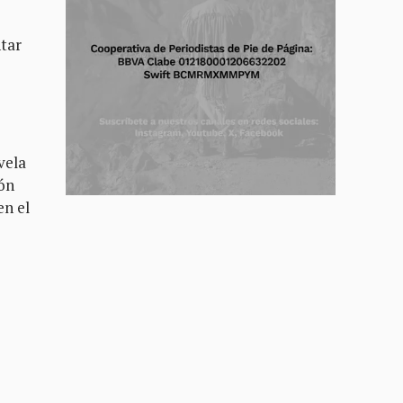
tar
ovela
zón
en el