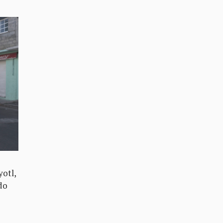
yotl,
ndo