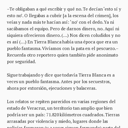
–Te obligaban a qué escribir y qué no. Te decían ‘esto sí y
esto no’. O llegabas a cubrir [a la escena del crimen], los
veías y nada más te hacían así: ‘no’ con el dedo. Ya ni
sacábamos el equipo. Pero de darnos dinero, no. Aquí ni
siquiera ofrecieron dinero. (…) Nos dicen coludidos y no
es así (…) En Tierra Blanca había una época que era un
pueblo fantasma. Vivíamos con la pata en el pescuezo.–
Recuerda otro reportero quien también pide anonimato
por seguridad.
Sigue trabajando y dice que todavía Tierra Blanca es a
veces un pueblo fantasma. Antes por los secuestros,
ahora por extorsión, ejecuciones y balaceras.
Los relatos se repiten parecidos en varias regiones del
estado de Veracruz, un territorio tan amplio que bien
podría ser un país: 71.820 kilómetros cuadrados. Tierras
arrasadas por violencia y miedo, lugares donde las
policías formaron (y a veces siguen formando) parte del