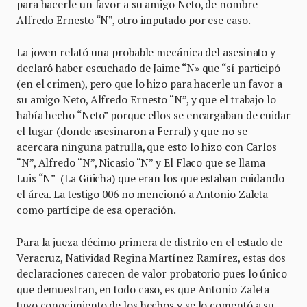
para hacerle un favor a su amigo Neto, de nombre
Alfredo Ernesto “N”, otro imputado por ese caso.
La joven relató una probable mecánica del asesinato y
declaró haber escuchado de Jaime “N» que “sí participó
(en el crimen), pero que lo hizo para hacerle un favor a
su amigo Neto, Alfredo Ernesto “N”, y que el trabajo lo
había hecho “Neto” porque ellos se encargaban de cuidar
el lugar (donde asesinaron a Ferral) y que no se
acercara ninguna patrulla, que esto lo hizo con Carlos
“N”, Alfredo “N”, Nicasio “N” y El Flaco que se llama
Luis “N” (La Güicha) que eran los que estaban cuidando
el área. La testigo 006 no mencionó a Antonio Zaleta
como partícipe de esa operación.
Para la jueza décimo primera de distrito en el estado de
Veracruz, Natividad Regina Martínez Ramírez, estas dos
declaraciones carecen de valor probatorio pues lo único
que demuestran, en todo caso, es que Antonio Zaleta
tuvo conocimiento de los hechos y se lo comentó a su