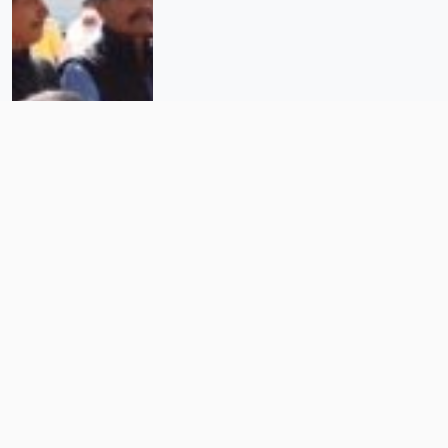
Calpulálpam gana amparo que
cancela todas las concesiones
mineras en su territorio