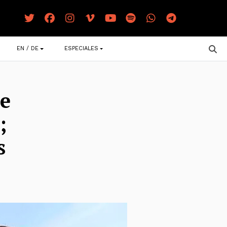
EN / DE
ESPECIALES
de
;
s