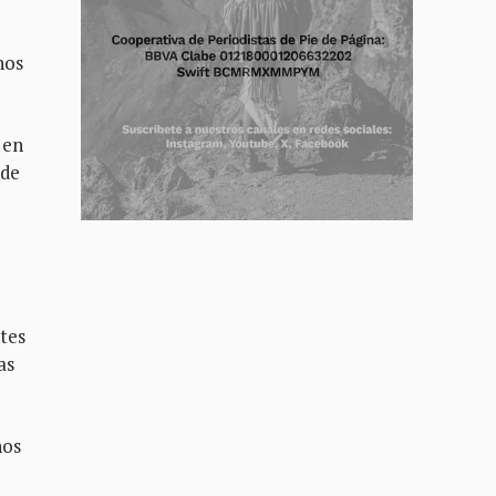
hos
 en
 de
tes
as
nos