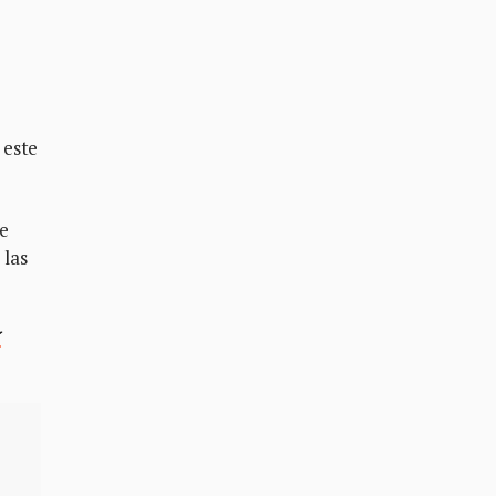
 este
de
 las
í