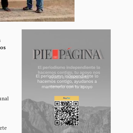
a
los
unal
rte