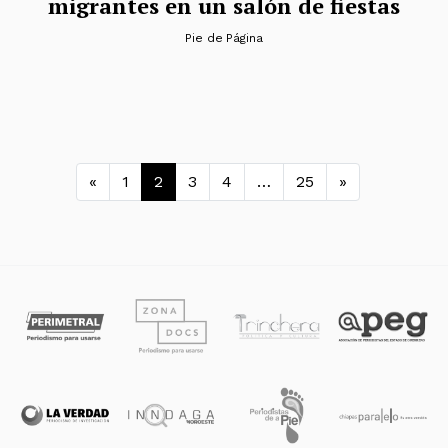
migrantes en un salón de fiestas
Pie de Página
Navegación de entradas
«
1
2
3
4
…
25
»