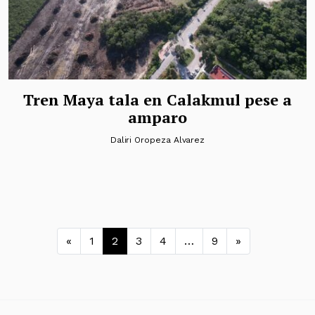
Tren Maya tala en Calakmul pese a
amparo
Daliri Oropeza Alvarez
Navegación de entradas
«
1
2
3
4
…
9
»