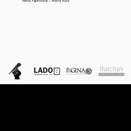
Vania Pigeonutt
y
María Ruiz