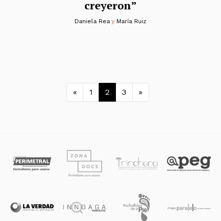
creyeron”
Daniela Rea
y
María Ruiz
Navegación de entradas
«
1
2
3
»