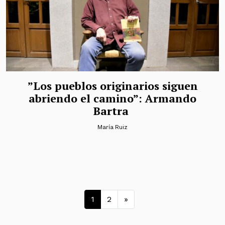
”Los pueblos originarios siguen
abriendo el camino”: Armando
Bartra
María Ruiz
Navegación de entrad
1
2
»