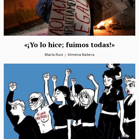
«¡Yo lo hice; fuimos todas!»
María Ruiz
y
Ximena Natera